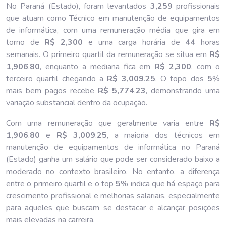
No Paraná (Estado), foram levantados
3,259
profissionais
que atuam como Técnico em manutenção de equipamentos
de informática, com uma remuneração média que gira em
torno de
R$ 2,300
e uma carga horária de
44
horas
semanais. O primeiro quartil da remuneração se situa em
R$
1,906
.
80
, enquanto a mediana fica em
R$ 2,300
, com o
terceiro quartil chegando a
R$ 3,009
.
25
. O topo dos
5
%
mais bem pagos recebe
R$ 5,774
.
23
, demonstrando uma
variação substancial dentro da ocupação.
Com uma remuneração que geralmente varia entre
R$
1,906
.
80
e
R$ 3,009
.
25
, a maioria dos técnicos em
manutenção de equipamentos de informática no Paraná
(Estado) ganha um salário que pode ser considerado baixo a
moderado no contexto brasileiro. No entanto, a diferença
entre o primeiro quartil e o top
5
% indica que há espaço para
crescimento profissional e melhorias salariais, especialmente
para aqueles que buscam se destacar e alcançar posições
mais elevadas na carreira.