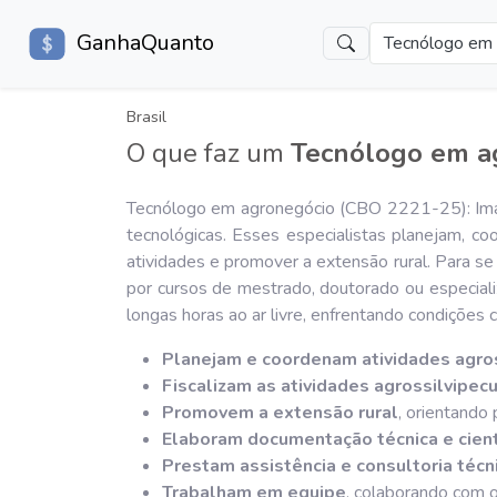
GanhaQuanto
Tecnólogo em 
Brasil
O que faz um
Tecnólogo em a
Tecnólogo em agronegócio (CBO 2221-25): Imagin
tecnológicas. Esses especialistas planejam, coo
atividades e promover a extensão rural. Para s
por cursos de mestrado, doutorado ou especiali
longas horas ao ar livre, enfrentando condições
Planejam e coordenam atividades agros
Fiscalizam as atividades agrossilvipecu
Promovem a extensão rural
, orientando
Elaboram documentação técnica e cient
Prestam assistência e consultoria técn
Trabalham em equipe
, colaborando com o