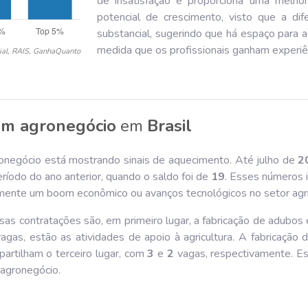
de insatisfação e proporciona uma melho
potencial de crescimento, visto que a dif
substancial, sugerindo que há espaço para 
medida que os profissionais ganham experiên
ial, RAIS, GanhaQuanto
em agronegócio
em
Brasil
onegócio está mostrando sinais de aquecimento. Até julho de
2
íodo do ano anterior, quando o saldo foi de
19
. Esses números 
elmente um boom econômico ou avanços tecnológicos no setor agrí
as contratações são, em primeiro lugar, a fabricação de adubos e
agas, estão as atividades de apoio à agricultura. A fabricação 
partilham o terceiro lugar, com
3
e
2
vagas, respectivamente. E
 agronegócio.