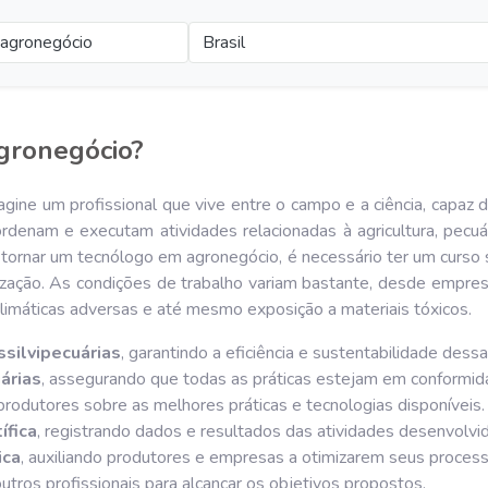
agronegócio
Brasil
gronegócio?
e um profissional que vive entre o campo e a ciência, capaz de 
rdenam e executam atividades relacionadas à agricultura, pecuária
e tornar um tecnólogo em agronegócio, é necessário ter um curso 
zação. As condições de trabalho variam bastante, desde empresa
 climáticas adversas e até mesmo exposição a materiais tóxicos.
silvipecuárias
, garantindo a eficiência e sustentabilidade dess
árias
, assegurando que todas as práticas estejam em conformi
 produtores sobre as melhores práticas e tecnologias disponíveis.
ífica
, registrando dados e resultados das atividades desenvolvid
ica
, auxiliando produtores e empresas a otimizarem seus process
utros profissionais para alcançar os objetivos propostos.