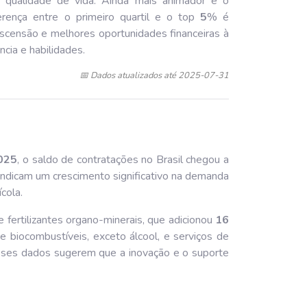
r qualidade de vida. Ainda mais animador é o
erença entre o primeiro quartil e o top
5
% é
ascensão e melhores oportunidades financeiras à
cia e habilidades.
📅 Dados atualizados até 2025-07-31
02
5
, o saldo de contratações no Brasil chegou a
indicam um crescimento significativo na demanda
cola.
 fertilizantes organo-minerais, que adicionou
16
de biocombustíveis, exceto álcool, e serviços de
sses dados sugerem que a inovação e o suporte