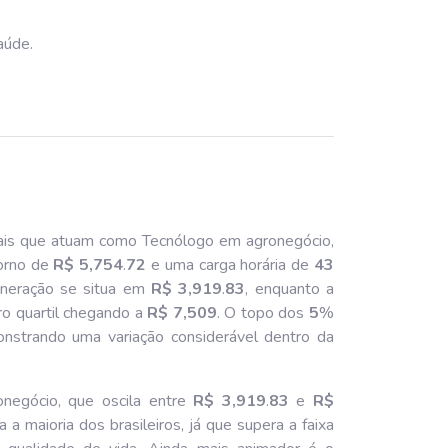
aúde.
ais que atuam como Tecnólogo em agronegócio,
orno de
R$ 5,754
.
72
e uma carga horária de
43
muneração se situa em
R$ 3,919
.
83
, enquanto a
iro quartil chegando a
R$ 7,509
. O topo dos
5
%
onstrando uma variação considerável dentro da
egócio, que oscila entre
R$ 3,919
.
83
e
R$
 a maioria dos brasileiros, já que supera a faixa