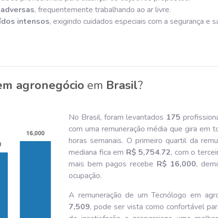
 adversas
, frequentemente trabalhando ao ar livre.
ídos intensos
, exigindo cuidados especiais com a segurança e s
em agronegócio
em
Brasil
?
No Brasil, foram levantados
175
profission
com uma remuneração média que gira em t
horas semanais. O primeiro quartil da re
mediana fica em
R$ 5,754
.
72
, com o terce
mais bem pagos recebe
R$ 16,000
, dem
ocupação.
A remuneração de um Tecnólogo em agron
7,509
, pode ser vista como confortável para