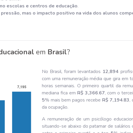
mo escolas e centros de educação
.
e pressão, mas o impacto positivo na vida dos alunos com
ducacional
em
Brasil
?
No Brasil, foram levantados
12,894
profis
com uma remuneração média que gira em t
horas semanais. O primeiro quartil da re
mediana fica em
R$ 3,366
.
67
, com o terce
5
% mais bem pagos recebe
R$ 7,194
.
83
,
da ocupação.
A remuneração de um psicólogo educacion
situando-se abaixo do patamar de salários c