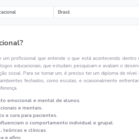
cacional
Brasil
cional?
 um profissional que entende o que está acontecendo dentro 
ólogos educacionais, que estudam, pesquisam e avaliam o desen
ção social. Para se tornar um, é preciso ter um diploma de níve
ambientes fechados, como escolas, e ocasionalmente enfrentam
iferença.
to emocional e mental de alunos
.
cionais e mentais
.
o e cura para pacientes
.
nfluenciam o comportamento individual e grupal
.
teóricas e clínicas
.
a e afins
.