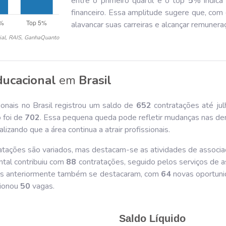
entre o primeiro quartil e o top
5
% indica
financeiro. Essa amplitude sugere que, com 
alavancar suas carreiras e alcançar remunera
ial, RAIS, GanhaQuanto
ducacional
em
Brasil
onais no Brasil registrou um saldo de
652
contratações até ju
 foi de
702
. Essa pequena queda pode refletir mudanças nas de
zando que a área continua a atrair profissionais.
tações são variados, mas destacam-se as atividades de associa
ntal contribuiu com
88
contratações, seguido pelos serviços de a
das anteriormente também se destacaram, com
64
novas oportunid
cionou
50
vagas.
Saldo Líquido