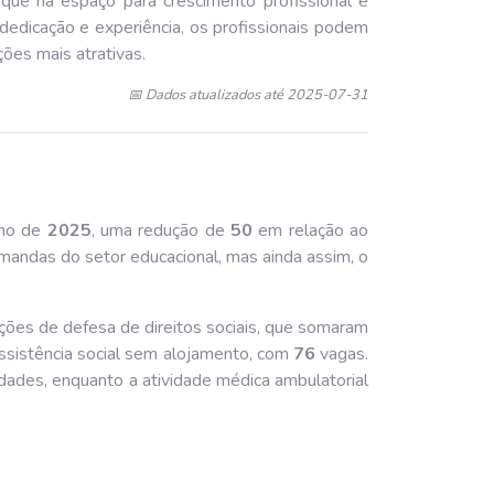
 que há espaço para crescimento profissional e
dedicação e experiência, os profissionais podem
ções mais atrativas.
📅 Dados atualizados até 2025-07-31
lho de
202
5
, uma redução de
50
em relação ao
mandas do setor educacional, mas ainda assim, o
ções de defesa de direitos sociais, que somaram
ssistência social sem alojamento, com
76
vagas.
ades, enquanto a atividade médica ambulatorial