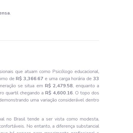
pensa
.
sionais que atuam como Psicólogo educacional,
orno de
R$ 3,366
.
67
e uma carga horária de
33
muneração se situa em
R$ 2,479
.
58
, enquanto a
iro quartil chegando a
R$ 4,600
.
16
. O topo dos
 demonstrando uma variação considerável dentro
al no Brasil tende a ser vista como modesta,
onfortáveis. No entanto, a diferença substancial