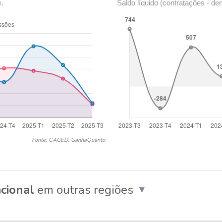
e.
Saldo líquido (contratações - de
Fonte: CAGED, GanhaQuanto
cional
em outras regiões
▼