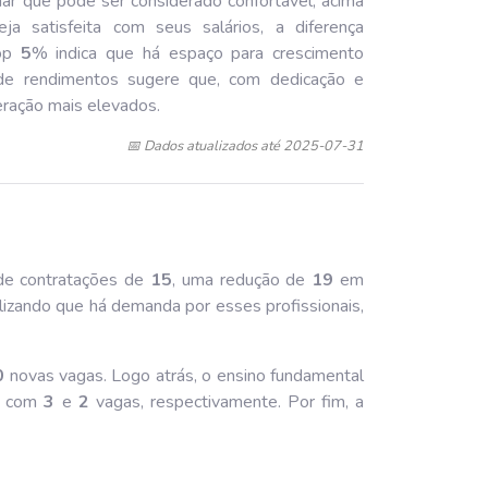
ar que pode ser considerado confortável, acima
ja satisfeita com seus salários, a diferença
top
5
% indica que há espaço para crescimento
e de rendimentos sugere que, com dedicação e
neração mais elevados.
📅 Dados atualizados até 2025-07-31
de contratações de
15
, uma redução de
19
em
izando que há demanda por esses profissionais,
0
novas vagas. Logo atrás, o ensino fundamental
a, com
3
e
2
vagas, respectivamente. Por fim, a