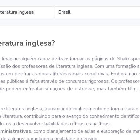
teratura inglesa
Brasil
eratura inglesa?
): Imagine alguém capaz de transformar as páginas de Shakespe
 missão dos professores de literatura inglesa. Com uma formação 
as em decifrar as obras literárias mais complexas. Embora não s
des públicas é feita através de concursos rigorosos. Os professo
nde podem enfrentar situações de estresse, mas também têm a 
e literatura inglesa, transmitindo conhecimento de forma clara e
e literatura, contribuindo para o avanço do conhecimento científico
os a desenvolver habilidades críticas e analíticas.
ministrativas
, como planejamento de aulas e elaboração de mate
s alunos, garantindo a qualidade do ensino.