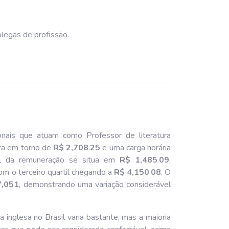
olegas de profissão.
onais que atuam como Professor de literatura
ra em torno de
R$ 2,708
.
25
e uma carga horária
il da remuneração se situa em
R$ 1,485
.
09
,
com o terceiro quartil chegando a
R$ 4,150
.
08
. O
7,051
, demonstrando uma variação considerável
 inglesa no Brasil varia bastante, mas a maioria