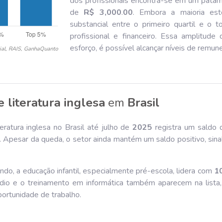
dos profissionais encontra-se em um patam
de
R$ 3,000
.
00
. Embora a maioria este
substancial entre o primeiro quartil e o 
profissional e financeiro. Essa amplitud
esforço, é possível alcançar níveis de remu
ial, RAIS, GanhaQuanto
 literatura inglesa
em
Brasil
ratura inglesa no Brasil até julho de
202
5
registra um saldo 
pesar da queda, o setor ainda mantém um saldo positivo, sinal
do, a educação infantil, especialmente pré-escola, lidera com
1
dio e o treinamento em informática também aparecem na list
ortunidade de trabalho.