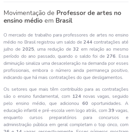
Movimentação de
Professor de artes no
ensino médio
em
Brasil
O mercado de trabalho para professores de artes no ensino
médio no Brasil registrou um saldo de
244
contratações até
julho de
202
5
, uma redução de
32
em relação ao mesmo
período do ano passado, quando o saldo foi de
276
. Essa
diminuição sinaliza uma desaceleração na demanda por esses
profissionais, embora o número ainda permaneça positivo,
indicando que há mais contratações do que desligamentos.
Os setores que mais têm contribuído para as contratações
são o ensino fundamental, com
124
novas vagas, seguido
pelo ensino médio, que adicionou
60
oportunidades. A
educação infantil e pré-escola vem logo atrás, com
39
vagas,
enquanto cursos preparatórios para concursos e
administração pública em geral completam o top cinco, com
26
e
14
vagas, respectivamente. Esses números mostram