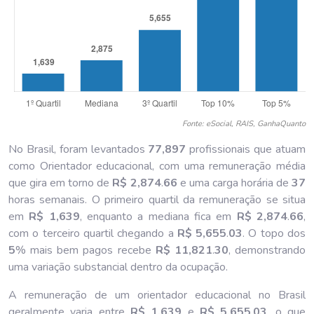
Fonte: eSocial, RAIS, GanhaQuanto
No Brasil, foram levantados
77,897
profissionais que atuam
como Orientador educacional, com uma remuneração média
que gira em torno de
R$ 2,874
.
66
e uma carga horária de
37
horas semanais. O primeiro quartil da remuneração se situa
em
R$ 1,639
, enquanto a mediana fica em
R$ 2,874
.
66
,
com o terceiro quartil chegando a
R$ 5,655
.
03
. O topo dos
5
% mais bem pagos recebe
R$ 11,821
.
30
, demonstrando
uma variação substancial dentro da ocupação.
A remuneração de um orientador educacional no Brasil
geralmente varia entre
R$ 1,639
e
R$ 5,655
.
03
, o que