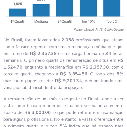
Fonte: eSocial, RAIS, GanhaQuanto
No Brasil, foram levantados
2,058
profissionais que atuam
como Músico regente, com uma remuneração média que gira
em torno de
R$ 2,357
.
38
e uma carga horária de
34
horas
semanais. O primeiro quartil da remuneração se situa em
R$
1,524
.
70
, enquanto a mediana fica em
R$ 2,357
.
38
, com o
terceiro quartil chegando a
R$ 3,854
.
56
. O topo dos
5
%
mais bem pagos recebe
R$ 9,201
.
34
, demonstrando uma
variação substancial dentro da ocupação.
A remuneração de um músico regente no Brasil tende a ser
vista como baixa a moderada, situando-se majoritariamente
abaixo de
R$ 3,000
.
00
, o que pode refletir em insatisfação
para alguns profissionais. No entanto, a vasta diferença entre
o primeiro quartil e o top
5
% indica que há espaço para