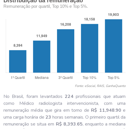
Distribuição da remuneração
Remuneração por quartil, Top 10% e Top 5%.
Fonte: eSocial, RAIS, GanhaQuanto
No Brasil, foram levantados
224
profissionais que atuam
como Médico radiologista intervencionista, com uma
remuneração média que gira em torno de
R$ 11,948
.
90
e
uma carga horária de
23
horas semanais. O primeiro quartil da
remuneração se situa em
R$ 8,393
.
65
, enquanto a mediana