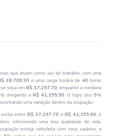
onais que atuam como Juiz do trabalho, com uma
R$ 38,708
.
30
e uma carga horária de
40
horas
o se situa em
R$ 37,297
.
70
, enquanto a mediana
rtil chegando a
R$ 41,155
.
90
. O topo dos
5
%
monstrando uma variação dentro da ocupação.
 oscila entre
R$ 37,297
.
70
e
R$ 41,155
.
90
, é
ileiro, oferecendo uma boa qualidade de vida.
cupação esteja satisfeita com seus salários, a