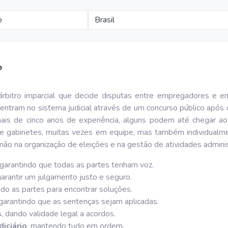
o
Brasil
?
rbitro imparcial que decide disputas entre empregadores e em
e entram no sistema judicial através de um concurso público após
is de cinco anos de experiência, alguns podem até chegar ao 
 e gabinetes, muitas vezes em equipe, mas também individualme
ão na organização de eleições e na gestão de atividades administr
 garantindo que todas as partes tenham voz.
arantir um julgamento justo e seguro.
do as partes para encontrar soluções.
 garantindo que as sentenças sejam aplicadas.
s
, dando validade legal a acordos.
iciário
, mantendo tudo em ordem.