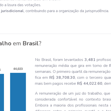
ndo a lisura das votações.
jurisdicional
, contribuindo para a organização da jurisprudência.
balho
em
Brasil
?
No Brasil, foram levantados
3,481
profissi
remuneração média que gira em torno de
semanais. O primeiro quartil da remuneraçã
fica em
R$ 38,708
.
30
, com o terceiro qua
mais bem pagos recebe
R$ 44,022
.
60
, de
A remuneração de um juiz do trabalho, que
considerada confortável no contexto bras
Embora a maioria dos profissionais nesta o