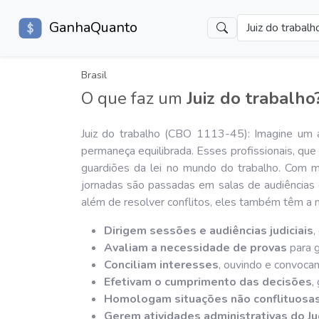
GanhaQuanto
Juiz do trabalh
Brasil
O que faz um
Juiz do trabalho
Juiz do trabalho (CBO 1113-45): Imagine um á
permaneça equilibrada. Esses profissionais, qu
guardiões da lei no mundo do trabalho. Com ma
jornadas são passadas em salas de audiências
além de resolver conflitos, eles também têm a m
Dirigem sessões e audiências judiciais
,
Avaliam a necessidade de provas
para g
Conciliam interesses
, ouvindo e convocan
Efetivam o cumprimento das decisões
,
Homologam situações não conflituosa
Gerem atividades administrativas do Jud