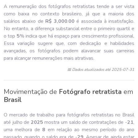
A remuneração dos fotógrafos retratistas tende a ser vista
como baixa no contexto brasileiro, já que a maioria dos
salários abaixo de
R$ 3,000
.
00
é associada à insatisfação.
No entanto, a diferença substancial entre o primeiro quartil e
o top
5
% indica que há espaço para crescimento profissional.
Essa variação sugere que, com dedicação e habilidades
avançadas, os fotógrafos podem alavancar suas carreiras
para alcançar remunerações mais atrativas.
📅 Dados atualizados até 2025-07-31
Movimentação de
Fotógrafo retratista
em
Brasil
O mercado de trabalho para fotógrafos retratistas no Brasil
até julho de
202
5
mostra um saldo de contratações de -
21
,
uma melhora de
8
em relação ao mesmo período do ano
passado, quando o saldo era de -
29
. Apesar de ainda estar