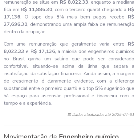
remuneração se situa em
R$ 8,022
.
33
, enquanto a mediana
fica em
R$ 11,886
.
30
, com o terceiro quartil chegando a
R$
17,136
. O topo dos
5
% mais bem pagos recebe
R$
27,696
.
30
, demonstrando uma ampla faixa de remuneração
dentro da ocupação.
Com uma remuneração que geralmente varia entre
R$
8,022
.
33
e
R$ 17,136
, a maioria dos engenheiros químicos
no Brasil ganha um salário que pode ser considerado
confortável, situando-se acima da linha que separa a
insatisfação da satisfação financeira. Ainda assim, a margem
de crescimento é claramente evidente, com a diferença
substancial entre o primeiro quartil e o top
5
% sugerindo que
há espaço para ascensão profissional e financeira com o
tempo e a experiência.
📅 Dados atualizados até 2025-07-31
Movimentação de
Engenheiro químico