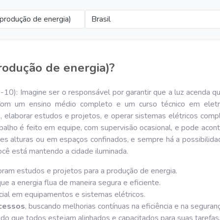
(produção de energia)
Brasil
produção de energia)?
10): Imagine ser o responsável por garantir que a luz acenda qu
Com um ensino médio completo e um curso técnico em eletrici
es, elaborar estudos e projetos, e operar sistemas elétricos co
rabalho é feito em equipe, com supervisão ocasional, e pode aco
andes alturas ou em espaços confinados, e sempre há a possibilid
você está mantendo a cidade iluminada.
ram estudos e projetos para a produção de energia.
que a energia flua de maneira segura e eficiente.
ial em equipamentos e sistemas elétricos.
ocessos
, buscando melhorias contínuas na eficiência e na seguranç
ndo que todos estejam alinhados e capacitados para suas tarefas