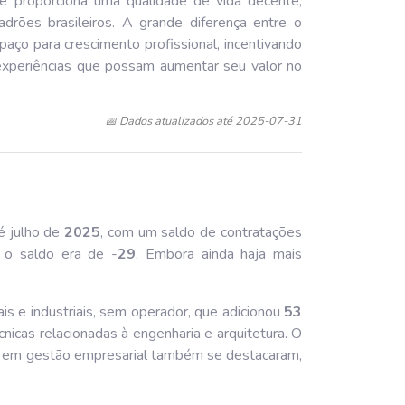
ue proporciona uma qualidade de vida decente,
drões brasileiros. A grande diferença entre o
paço para crescimento profissional, incentivando
 experiências que possam aumentar seu valor no
📅 Dados atualizados até 2025-07-31
é julho de
202
5
, com um saldo de contratações
 o saldo era de -
29
. Embora ainda haja mais
s e industriais, sem operador, que adicionou
53
nicas relacionadas à engenharia e arquitetura. O
ia em gestão empresarial também se destacaram,