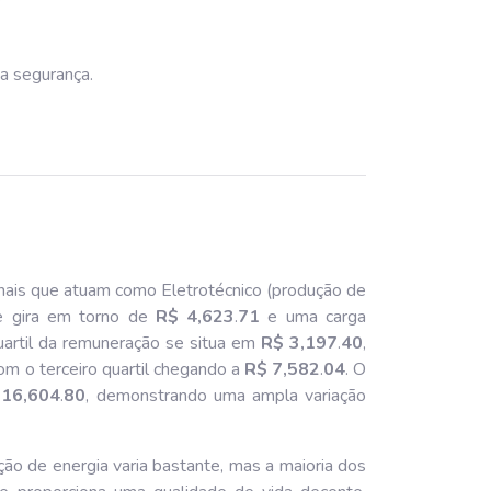
na segurança.
nais que atuam como Eletrotécnico (produção de
e gira em torno de
R$ 4,623
.
71
e uma carga
uartil da remuneração se situa em
R$ 3,197
.
40
,
com o terceiro quartil chegando a
R$ 7,582
.
04
. O
 16,604
.
80
, demonstrando uma ampla variação
ão de energia varia bastante, mas a maioria dos