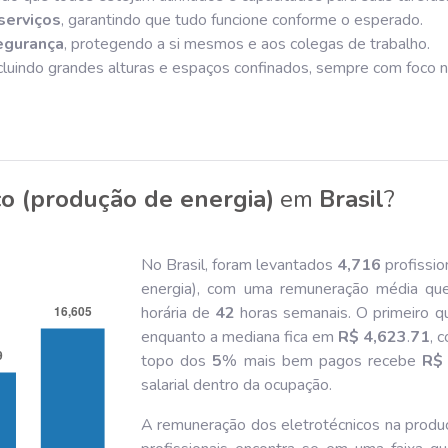
serviços
, garantindo que tudo funcione conforme o esperado.
egurança
, protegendo a si mesmos e aos colegas de trabalho.
ncluindo grandes alturas e espaços confinados, sempre com foco 
co (produção de energia)
em
Brasil
?
No Brasil, foram levantados
4,716
profissio
energia), com uma remuneração média qu
horária de
42
horas semanais. O primeiro q
enquanto a mediana fica em
R$ 4,623
.
71
, 
topo dos
5
% mais bem pagos recebe
R$
salarial dentro da ocupação.
A remuneração dos eletrotécnicos na produç