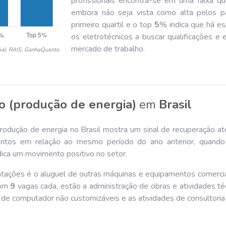
profissionais encontra-se em uma faixa q
embora não seja vista como alta pelos pa
primeiro quartil e o top
5
% indica que há es
os eletrotécnicos a buscar qualificações e
mercado de trabalho.
ial, RAIS, GanhaQuanto
co (produção de energia)
em
Brasil
rodução de energia no Brasil mostra um sinal de recuperação at
tos em relação ao mesmo período do ano anterior, quando
dica um movimento positivo no setor.
atações é o aluguel de outras máquinas e equipamentos comerciai
com
9
vagas cada, estão a administração de obras e atividades téc
de computador não customizáveis e as atividades de consultor