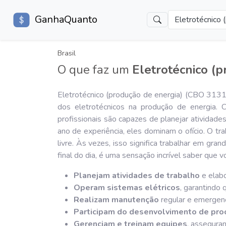
GanhaQuanto
Eletrotécnico 
Brasil
O que faz um
Eletrotécnico (
Eletrotécnico (produção de energia) (CBO 3131-
dos eletrotécnicos na produção de energia. 
profissionais são capazes de planejar atividad
ano de experiência, eles dominam o ofício. O t
livre. Às vezes, isso significa trabalhar em gr
final do dia, é uma sensação incrível saber que 
Planejam atividades de trabalho
e elabo
Operam sistemas elétricos
, garantindo 
Realizam manutenção
regular e emergenc
Participam do desenvolvimento de pr
Gerenciam e treinam equipes
, assegura