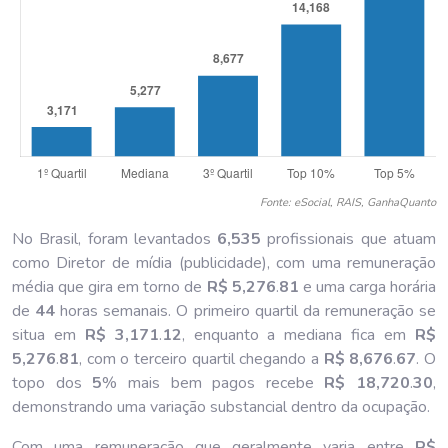
Fonte: eSocial, RAIS, GanhaQuanto
No Brasil, foram levantados
6,535
profissionais que atuam
como Diretor de mídia (publicidade), com uma remuneração
média que gira em torno de
R$ 5,276
.
81
e uma carga horária
de
44
horas semanais. O primeiro quartil da remuneração se
situa em
R$ 3,171
.
12
, enquanto a mediana fica em
R$
5,276
.
81
, com o terceiro quartil chegando a
R$ 8,676
.
67
. O
topo dos
5
% mais bem pagos recebe
R$ 18,720
.
30
,
demonstrando uma variação substancial dentro da ocupação.
Com uma remuneração que geralmente varia entre
R$