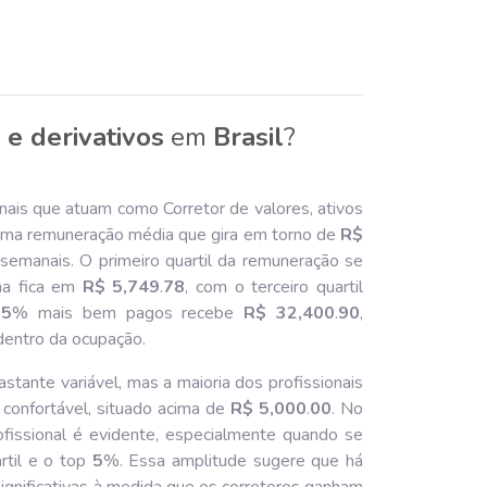
 e derivativos
em
Brasil
?
nais que atuam como Corretor de valores, ativos
m uma remuneração média que gira em torno de
R$
semanais. O primeiro quartil da remuneração se
na fica em
R$ 5,749
.
78
, com o terceiro quartil
s
5
% mais bem pagos recebe
R$ 32,400
.
90
,
dentro da ocupação.
stante variável, mas a maioria dos profissionais
 confortável, situado acima de
R$ 5,000
.
00
. No
ofissional é evidente, especialmente quando se
rtil e o top
5
%. Essa amplitude sugere que há