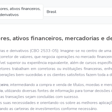
ores, ativos financeiros,
Brasil
derivativos
res, ativos financeiros, mercadorias e de
dorias e derivativos (CBO 2533-05): Imagine-se no centro de um
orretor de valores, que negocia operações no mercado financeiro 
vel superior ou experiência equivalente, além de cursos específ
etores trabalham em corretoras ou instituições financeiras, enf
erações bem-sucedidas e os clientes satisfeitos fazem toda a di
ceiro
, intermediando a compra e venda de títulos, moedas e merc
do
, utilizando diversas fontes de informação para tomar decisões 
s as transações sejam concluídas com sucesso.
s suas necessidades e orientando-os sobre as melhores aplicaçõe
tando as carteiras de investimentos conforme necessário.