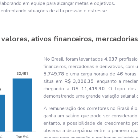
olaborando em equipe para alcançar metas e objetivos.
, enfrentando situações de alta pressão e estresse.
valores, ativos financeiros, mercadorias
No Brasil, foram levantados
4,037
profissio
financeiros, mercadorias e derivativos, co
5,749
.
78
e uma carga horária de
46
horas 
situa em
R$ 3,006
.
35
, enquanto a media
chegando a
R$ 11,419
.
30
. O topo do
demonstrando uma grande variação salarial 
A remuneração dos corretores no Brasil é ba
ganha um salário que pode ser considerado
entanto, a possibilidade de crescimento pr
observa a discrepância entre o primeiro qua