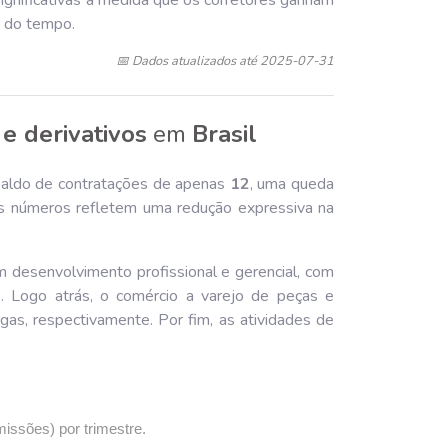
significativas à medida que os corretores ganham
o do tempo.
📅 Dados atualizados até 2025-07-31
 e derivativos
em
Brasil
saldo de contratações de apenas
12
, uma queda
s números refletem uma redução expressiva na
m desenvolvimento profissional e gerencial, com
. Logo atrás, o comércio a varejo de peças e
gas, respectivamente. Por fim, as atividades de
missões) por trimestre.