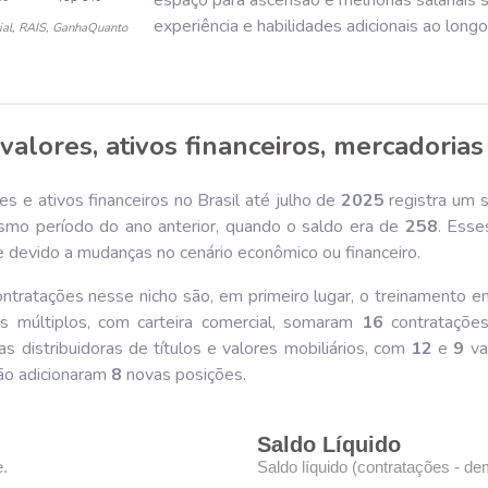
espaço para ascensão e melhorias salariais 
experiência e habilidades adicionais ao long
ial, RAIS, GanhaQuanto
valores, ativos financeiros, mercadorias
s e ativos financeiros no Brasil até julho de
202
5
registra um 
o período do ano anterior, quando o saldo era de
258
. Esse
 devido a mudanças no cenário econômico ou financeiro.
ntratações nesse nicho são, em primeiro lugar, o treinamento e
 múltiplos, com carteira comercial, somaram
16
contratações
s distribuidoras de títulos e valores mobiliários, com
12
e
9
va
são adicionaram
8
novas posições.
Saldo Líquido
e.
Saldo líquido (contratações - de