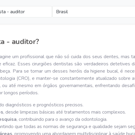
sta - auditor
Brasil
a - auditor?
magine um profissional que não só cuida dos seus dentes, mas t
ficaz. Esses cirurgiões dentistas são verdadeiros detetives da
eça. Para se tornar um desses heróis da higiene bucal, é nece
tologia (CRO), e manter-se constantemente atualizado sobre a
tais, ou até mesmo em órgãos governamentais, enfrentando desaf
r longos períodos.
ndo diagnósticos e prognósticos precisos.
os
, desde limpezas básicas até tratamentos mais complexos.
esquisa
, contribuindo para o avanço da odontologia.
rantindo que todas as normas de segurança e qualidade sejam seg
 áreas
, promovendo uma abordagem multidisciplinar à saúde buca