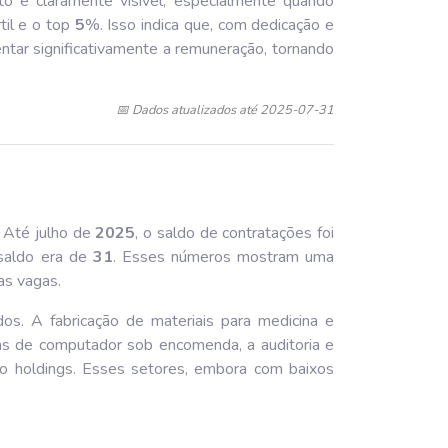
o é claramente visível, especialmente quando
til e o top
5
%. Isso indica que, com dedicação e
ntar significativamente a remuneração, tornando
📅 Dados atualizados até 2025-07-31
. Até julho de
202
5
, o saldo de contratações foi
saldo era de
31
. Esses números mostram uma
as vagas.
dos. A fabricação de materiais para medicina e
s de computador sob encomenda, a auditoria e
ceto holdings. Esses setores, embora com baixos