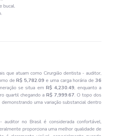
e bucal.
o.
ais que atuam como Cirurgião dentista - auditor,
orno de
R$ 5,782
.
09
e uma carga horária de
36
muneração se situa em
R$ 4,230
.
49
, enquanto a
iro quartil chegando a
R$ 7,999
.
67
. O topo dos
, demonstrando uma variação substancial dentro
 auditor no Brasil é considerada confortável,
geralmente proporciona uma melhor qualidade de