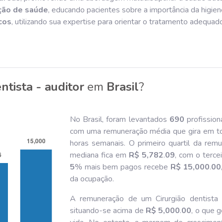
ção de saúde
, educando pacientes sobre a importância da higien
cos
, utilizando sua expertise para orientar o tratamento adequad
ntista - auditor
em
Brasil
?
No Brasil, foram levantados
690
profission
com uma remuneração média que gira em t
horas semanais. O primeiro quartil da re
mediana fica em
R$ 5,782
.
09
, com o terce
5
% mais bem pagos recebe
R$ 15,000
.
00
da ocupação.
A remuneração de um Cirurgião dentista -
situando-se acima de
R$ 5,000
.
00
, o que 