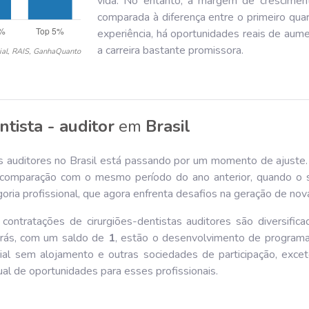
vida. No entanto, a margem de cresciment
comparada à diferença entre o primeiro quar
experiência, há oportunidades reais de aume
a carreira bastante promissora.
ial, RAIS, GanhaQuanto
ntista - auditor
em
Brasil
as auditores no Brasil está passando por um momento de ajuste
omparação com o mesmo período do ano anterior, quando o 
ria profissional, que agora enfrenta desafios na geração de nov
ontratações de cirurgiões-dentistas auditores são diversifica
trás, com um saldo de
1
, estão o desenvolvimento de programa
social sem alojamento e outras sociedades de participação, ex
ual de oportunidades para esses profissionais.