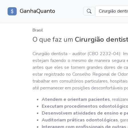
GanhaQuanto
Cirurgião denti
Brasil
O que faz um
Cirurgião dentist
Cirurgião dentista - auditor (CBO 2232-04): I
estejam fazendo o mesmo de maneira segura e e
antes que eles se tornem grandes dores de cab
estar registrado no Conselho Regional de Odon
trabalhar em consultórios particulares, hospi
até permanecer em posições desconfortáveis po
Atendem e orientam pacientes
, realiza
Executam procedimentos odontológic
Desenvolvem atividades de ensino e p
Auditoriam práticas odontológicas
, ga
Interagem com profissionais de outras