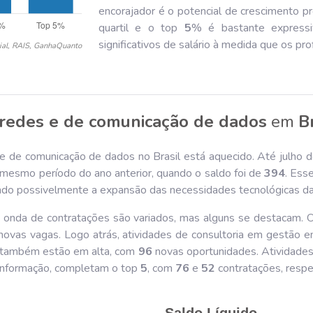
encorajador é o potencial de crescimento pro
quartil e o top
5
% é bastante expressi
significativos de salário à medida que os pro
ial, RAIS, GanhaQuanto
 redes e de comunicação de dados
em
B
 e de comunicação de dados no Brasil está aquecido. Até julho 
mesmo período do ano anterior, quando o saldo foi de
394
. Ess
tindo possivelmente a expansão das necessidades tecnológicas d
 onda de contratações são variados, mas alguns se destacam. O
ovas vagas. Logo atrás, atividades de consultoria em gestão 
vo também estão em alta, com
96
novas oportunidades. Atividades
 informação, completam o top
5
, com
76
e
52
contratações, respe