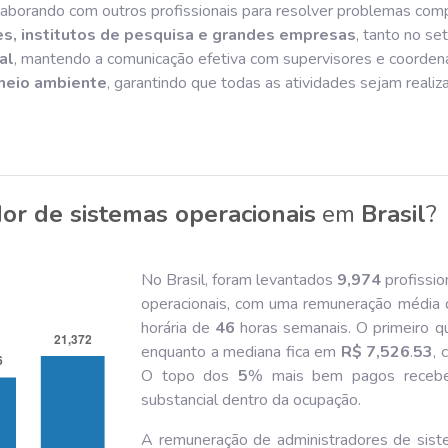
olaborando com outros profissionais para resolver problemas com
s, institutos de pesquisa e grandes empresas
, tanto no se
al
, mantendo a comunicação efetiva com supervisores e coorden
 meio ambiente
, garantindo que todas as atividades sejam reali
or de sistemas operacionais
em
Brasil
?
No Brasil, foram levantados
9,974
profissio
operacionais, com uma remuneração média 
horária de
46
horas semanais. O primeiro q
enquanto a mediana fica em
R$ 7,526
.
53
, 
O topo dos
5
% mais bem pagos rece
substancial dentro da ocupação.
A remuneração de administradores de siste