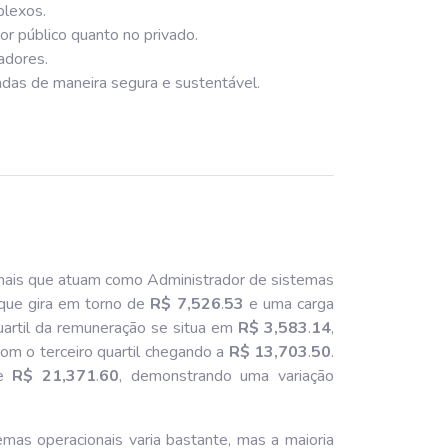
plexos.
tor público quanto no privado.
adores.
zadas de maneira segura e sustentável.
nais que atuam como Administrador de sistemas
que gira em torno de
R$ 7,526
.
53
e uma carga
uartil da remuneração se situa em
R$ 3,583
.
14
,
com o terceiro quartil chegando a
R$ 13,703
.
50
.
be
R$ 21,371
.
60
, demonstrando uma variação
mas operacionais varia bastante, mas a maioria