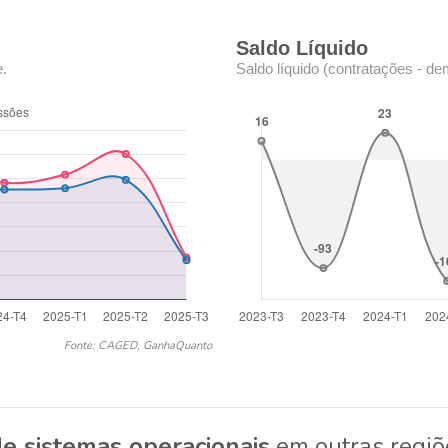
Saldo Líquido
e.
Saldo líquido (contratações - de
Fonte: CAGED, GanhaQuanto
e sistemas operacionais
em outras regiõ