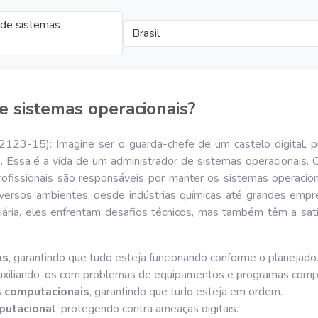
 de sistemas
Brasil
e sistemas operacionais?
2123-15): Imagine ser o guarda-chefe de um castelo digital, p
 Essa é a vida de um administrador de sistemas operacionais. 
profissionais são responsáveis por manter os sistemas operaci
ersos ambientes, desde indústrias químicas até grandes empre
 diária, eles enfrentam desafios técnicos, mas também têm a sa
os
, garantindo que tudo esteja funcionando conforme o planejado
auxiliando-os com problemas de equipamentos e programas compu
s computacionais
, garantindo que tudo esteja em ordem.
putacional
, protegendo contra ameaças digitais.